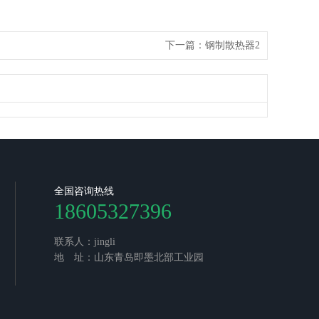
下一篇：
钢制散热器2
全国咨询热线
18605327396
联系人：jingli
地 址：山东青岛即墨北部工业园