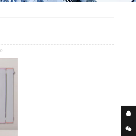
69
在
微